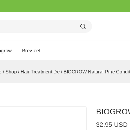
ogrow
Brevicel
e
/
Shop
/
Hair Treatment De
/
BIOGROW Natural Pine Condit
BIOGROW 
32.95
USD
19 products 