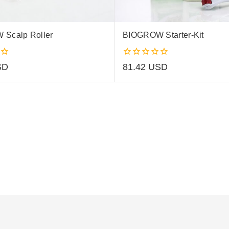
Scalp Roller
BIOGROW Starter-Kit
0
SD
81.42
USD
out
of
5