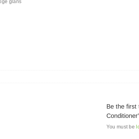
tige glans
Be the firs
Conditioner
You must be
l