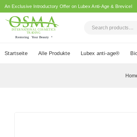
An Exclusive Introductory Offer on Lubex Anti-Age & Brevicel
Startseite
Alle Produkte
Lubex anti-age®
Bi
Hom