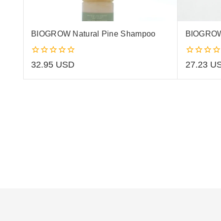
BIOGROW Natural Pine Shampoo
BIOGROW 
0
0
32.95
USD
27.23
U
out
out
of
of
5
5