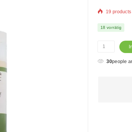
Selling fast
18 vorrätig
I
30
people ar