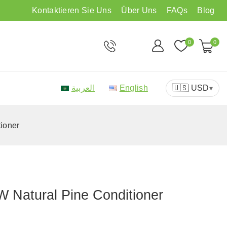
Kontaktieren Sie Uns
Über Uns
FAQs
Blog
0
0
العربية
English
🇺🇸 USD
▾
ioner
Natural Pine Conditioner
sold in last 12 hours