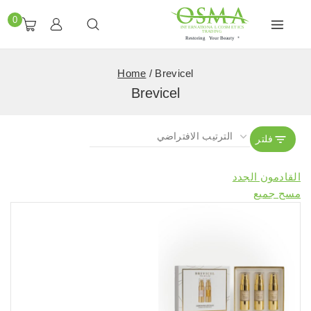
0
Home
/
Brevicel
Brevicel
فلتر
القادمون الجدد
مسح جميع