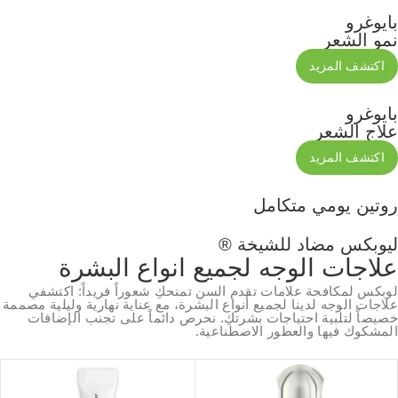
بايوغرو
نمو الشعر
اكتشف المزيد
بايوغرو
علاج الشعر
اكتشف المزيد
روتين يومي متكامل
ليوبكس
مضاد للشيخة ®
علاجات الوجه لجميع انواع البشرة
لوبكس لمكافحة علامات تقدم السن تمنحكِ شعوراً فريداً: اكتشفي
علاجات الوجه لدينا لجميع أنواع البشرة، مع عناية نهارية وليلية مصممة
خصيصاً لتلبية احتياجات بشرتكِ. نحرص دائماً على تجنب الإضافات
المشكوك فيها والعطور الاصطناعية.